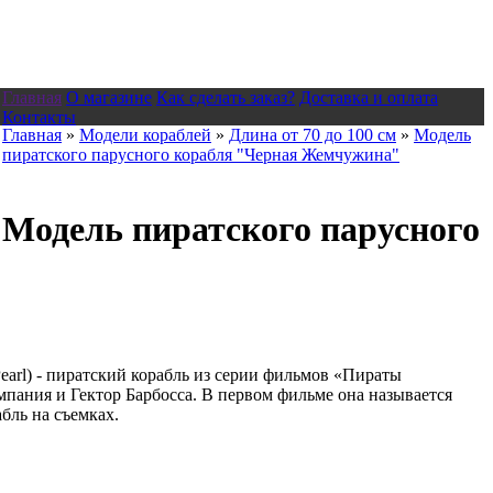
Главная
О магазине
Как сделать заказ?
Доставка и оплата
Контакты
Главная
»
Модели кораблей
»
Длина от 70 до 100 см
»
Модель
пиратского парусного корабля "Черная Жемчужина"
Модель пиратского парусного
earl) - пиратский корабль из серии фильмов «Пираты
ания и Гектор Барбосса. В первом фильме она называется
бль на съемках.