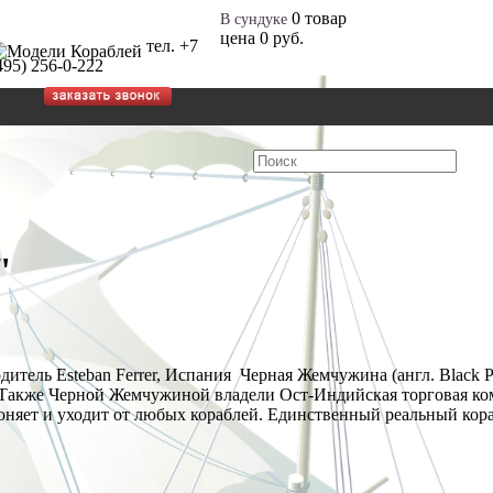
0
товар
В сундуке
цена
0 руб.
тел. +7
495) 256-0-222
"
итель Esteban Ferrer, Испания Черная Жемчужина (англ. Black P
акже Черной Жемчужиной владели Ост-Индийская торговая комп
оняет и уходит от любых кораблей. Единственный реальный кора